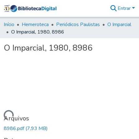
Entrar
Comunidades
&
Início
Hemeroteca
Periódicos Paulistas
O Imparcial
Coleções
O Imparcial, 1980, 8986
Tudo na
Biblioteca
O Imparcial, 1980, 8986
Digital
Estatísticas
Carregando...
Arquivos
8986.pdf
(7,93 MB)