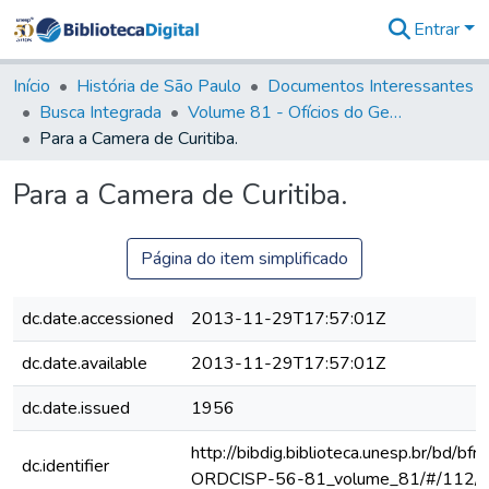
Entrar
Comunidades
&
Início
História de São Paulo
Documentos Interessantes
Coleções
Busca Integrada
Volume 81 - Ofícios do General Martim Lopes de Saldanha (Governador da Capitania)
Tudo na
Para a Camera de Curitiba.
Biblioteca
Digital
Para a Camera de Curitiba.
Estatísticas
Página do item simplificado
dc.date.accessioned
2013-11-29T17:57:01Z
dc.date.available
2013-11-29T17:57:01Z
dc.date.issued
1956
http://bibdig.biblioteca.unesp.br/bd/bf
dc.identifier
ORDCISP-56-81_volume_81/#/112/