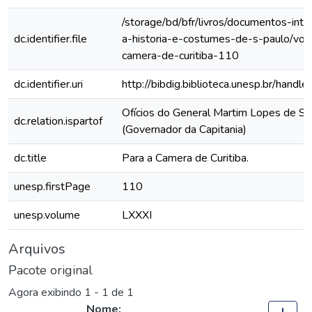
/storage/bd/bfr/livros/documentos-int
dc.identifier.file
a-historia-e-costumes-de-s-paulo/vol-
camera-de-curitiba-110
dc.identifier.uri
http://bibdig.biblioteca.unesp.br/hand
Ofícios do General Martim Lopes de Sa
dc.relation.ispartof
(Governador da Capitania)
dc.title
Para a Camera de Curitiba.
unesp.firstPage
110
unesp.volume
LXXXI
Arquivos
Pacote original
Agora exibindo
1 - 1 de 1
Nome: