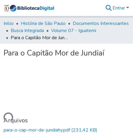
Entrar
Comunidades
&
Início
História de São Paulo
Documentos Interessantes
Coleções
Busca Integrada
Volume 07 - Iguatemi
Tudo na
Para o Capitão Mor de Jundiaí
Biblioteca
Digital
Para o Capitão Mor de Jundiaí
Estatísticas
gando...
Arquivos
para-o-cap-mor-de-jundiahy.pdf
(231,42 KB)