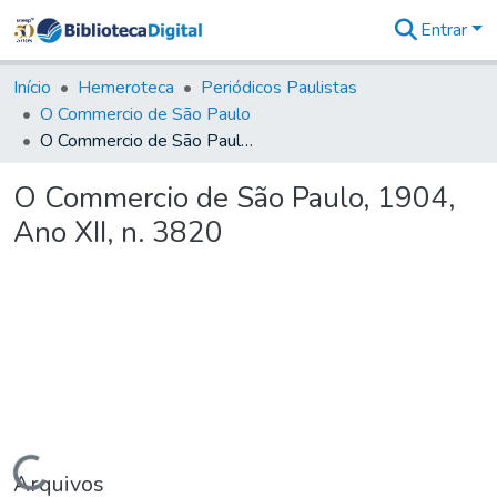
Entrar
Comunidades
&
Início
Hemeroteca
Periódicos Paulistas
Coleções
O Commercio de São Paulo
Tudo na
O Commercio de São Paulo, 1904, Ano XII, n. 3820
Biblioteca
Digital
O Commercio de São Paulo, 1904,
Estatísticas
Ano XII, n. 3820
Carregando...
Arquivos