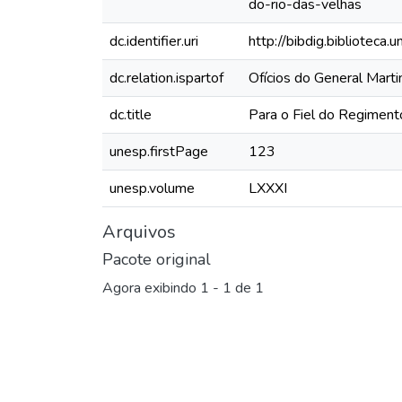
do-rio-das-velhas
dc.identifier.uri
http://bibdig.biblioteca
dc.relation.ispartof
Ofícios do General Mart
dc.title
Para o Fiel do Regiment
unesp.firstPage
123
unesp.volume
LXXXI
Arquivos
Pacote original
Agora exibindo
1 - 1 de 1