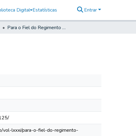
lioteca Digital
Estatísticas
Entrar
Para o Fiel do Regimento dos Rio das Velhas
125/
/vol-lxxxi/para-o-fiel-do-regimento-