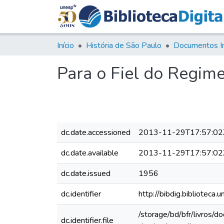
Início
História de São Paulo
Documentos I
Para o Fiel do Regim
dc.date.accessioned
2013-11-29T17:57:02
dc.date.available
2013-11-29T17:57:02
dc.date.issued
1956
dc.identifier
http://bibdig.bibliote
/storage/bd/bfr/livros/
dc.identifier.file