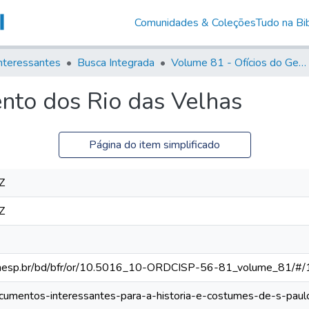
Comunidades & Coleções
Tudo na Bib
nteressantes
Busca Integrada
Volume 81 - Ofícios do General Martim Lopes de Saldanha (Governador da Capitania)
ento dos Rio das Velhas
Página do item simplificado
Z
Z
ca.unesp.br/bd/bfr/or/10.5016_10-ORDCISP-56-81_volume_81/#/
documentos-interessantes-para-a-historia-e-costumes-de-s-paulo