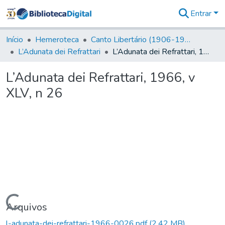
Entrar
Comunidades
&
Início
Hemeroteca
Canto Libertário (1906-1995)
Coleções
L’Adunata dei Refrattari
L’Adunata dei Refrattari, 1966, v XLV, n 26
Tudo na
Biblioteca
L’Adunata dei Refrattari, 1966, v
Digital
XLV, n 26
Estatísticas
Carregando...
Arquivos
l-adunata-dei-refrattari-1966-0026.pdf
(2,42 MB)