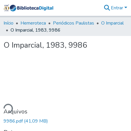
Entrar
Comunidades
&
Início
Hemeroteca
Periódicos Paulistas
O Imparcial
Coleções
O Imparcial, 1983, 9986
Tudo na
Biblioteca
O Imparcial, 1983, 9986
Digital
Estatísticas
ndo...
Arquivos
9986.pdf
(41,09 MB)