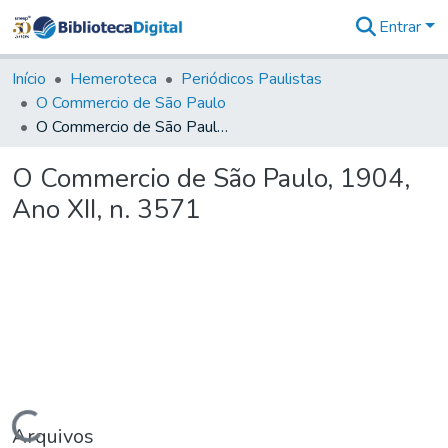
Entrar
Comunidades
&
Início
Hemeroteca
Periódicos Paulistas
Coleções
O Commercio de São Paulo
Tudo na
O Commercio de São Paulo, 1904, Ano XII, n. 3571
Biblioteca
Digital
O Commercio de São Paulo, 1904,
Estatísticas
Ano XII, n. 3571
Arquivos