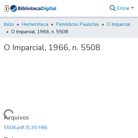
Entrar
Comunidades
&
Início
Hemeroteca
Periódicos Paulistas
O Imparcial
Coleções
O Imparcial, 1966, n. 5508
Tudo na
Biblioteca
O Imparcial, 1966, n. 5508
Digital
Estatísticas
Carregando...
Arquivos
5508.pdf
(5,35 MB)