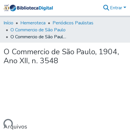
Entrar
Comunidades
&
Início
Hemeroteca
Periódicos Paulistas
Coleções
O Commercio de São Paulo
Tudo na
O Commercio de São Paulo, 1904, Ano XII, n. 3548
Biblioteca
Digital
O Commercio de São Paulo, 1904,
Estatísticas
Ano XII, n. 3548
Arquivos