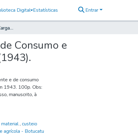
lioteca Digital
Estatísticas
Entrar
Livro de Registro de Carga e Descarga do Material de Consumo e Permanente da Estação Experimental de Botucatu (1943).
l de Consumo e
(1943).
nente e de consumo
em 1943. 100p. Obs:
sso, manuscrito, à
 material
,
custeio
e agrícola - Botucatu