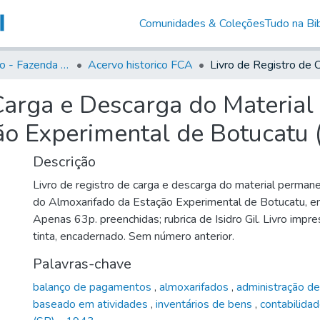
Comunidades & Coleções
Tudo na Bib
Acervo Histório - Fazenda Lageado
Acervo historico FCA
 Carga e Descarga do Materia
o Experimental de Botucatu 
Descrição
Livro de registro de carga e descarga do material perma
do Almoxarifado da Estação Experimental de Botucatu, 
Apenas 63p. preenchidas; rubrica de Isidro Gil. Livro impre
tinta, encadernado. Sem número anterior.
Palavras-chave
balanço de pagamentos
,
almoxarifados
,
administração de
baseado em atividades
,
inventários de bens
,
contabilidad