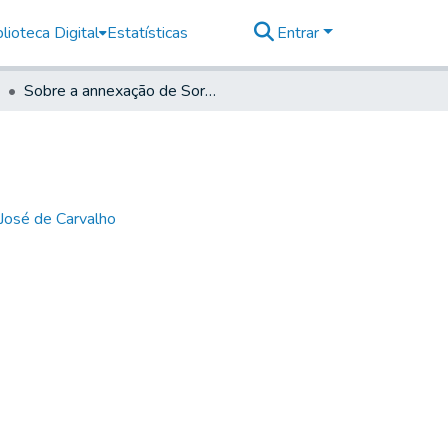
lioteca Digital
Estatísticas
Entrar
Sobre a annexação de Sorocaba à comarca de Ytú
José de Carvalho