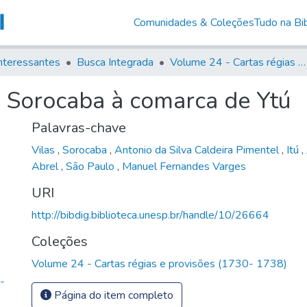
Comunidades & Coleções
Tudo na Bib
nteressantes
Busca Integrada
Volume 24 - Cartas régias e provisões (1730- 1738)
 Sorocaba à comarca de Ytú
Palavras-chave
Vilas
,
Sorocaba
,
Antonio da Silva Caldeira Pimentel
,
Itú
,
Abrel
,
São Paulo
,
Manuel Fernandes Varges
URI
http://bibdig.biblioteca.unesp.br/handle/10/26664
Coleções
Volume 24 - Cartas régias e provisões (1730- 1738)
-
Página do item completo