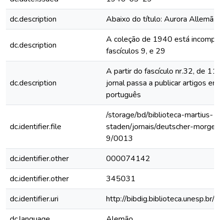
dc.description
Abaixo do título: Aurora Allemã
A coleção de 1940 está incomple
dc.description
fascículos 9, e 29
A partir do fascículo nr.32, de 1
dc.description
jornal passa a publicar artigos e
português
/storage/bd/biblioteca-martius-
dc.identifier.file
staden/jornais/deutscher-morge
9/0013
dc.identifier.other
000074142
dc.identifier.other
345031
dc.identifier.uri
http://bibdig.biblioteca.unesp.b
dc.language
Alemão