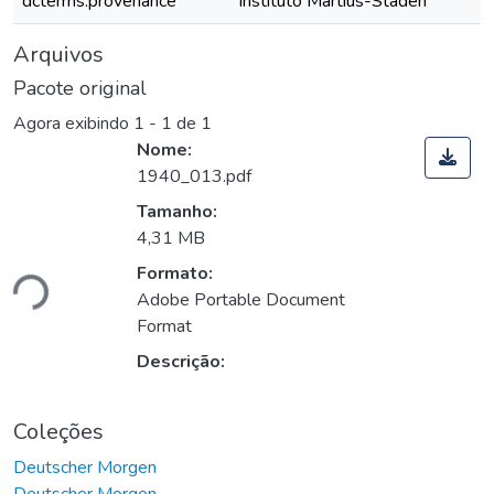
dcterms.provenance
Instituto Martius-Staden
Arquivos
Pacote original
Agora exibindo
1 - 1 de 1
Nome:
1940_013.pdf
Tamanho:
4,31 MB
ando...
Formato:
Adobe Portable Document
Format
Descrição:
Coleções
Deutscher Morgen