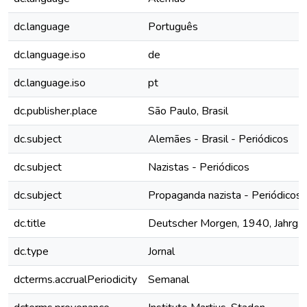
dc.language
Português
dc.language.iso
de
dc.language.iso
pt
dc.publisher.place
São Paulo, Brasil
dc.subject
Alemães - Brasil - Periódicos
dc.subject
Nazistas - Periódicos
dc.subject
Propaganda nazista - Periódicos
dc.title
Deutscher Morgen, 1940, Jahrg. 9
dc.type
Jornal
dcterms.accrualPeriodicity
Semanal