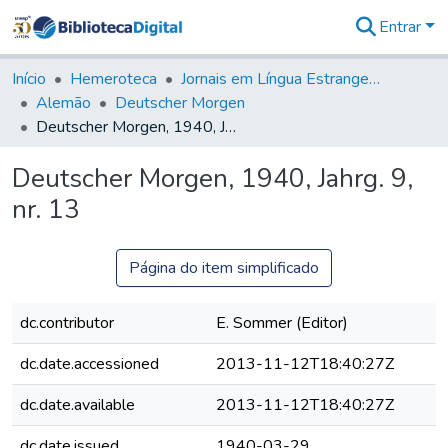
Entrar
Comunidades
&
Início
Hemeroteca
Jornais em Língua Estrangeira
Coleções
Alemão
Deutscher Morgen
Tudo na
Deutscher Morgen, 1940, Jahrg. 9, nr. 13
Biblioteca
Digital
Deutscher Morgen, 1940, Jahrg. 9,
Estatísticas
nr. 13
Página do item simplificado
dc.contributor
E. Sommer (Editor)
dc.date.accessioned
2013-11-12T18:40:27Z
dc.date.available
2013-11-12T18:40:27Z
dc.date.issued
1940-03-29