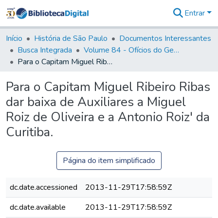
Entrar
Comunidades
&
Início
História de São Paulo
Documentos Interessantes
Coleções
Busca Integrada
Volume 84 - Ofícios do General Martins Lopes de Saldanha (Governador da Capitania): 1782- 1786
Tudo na
Para o Capitam Miguel Ribeiro Ribas dar baixa de Auxiliares a Miguel Roiz de Oliveira e a Antonio Roiz' da Curitiba.
Biblioteca
Digital
Para o Capitam Miguel Ribeiro Ribas
Estatísticas
dar baixa de Auxiliares a Miguel
Roiz de Oliveira e a Antonio Roiz' da
Curitiba.
Página do item simplificado
dc.date.accessioned
2013-11-29T17:58:59Z
dc.date.available
2013-11-29T17:58:59Z