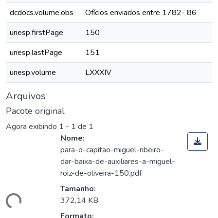
dcdocs.volume.obs
Ofícios enviados entre 1782- 86
unesp.firstPage
150
unesp.lastPage
151
unesp.volume
LXXXIV
Arquivos
Pacote original
Agora exibindo
1 - 1 de 1
Nome:
para-o-capitao-miguel-ribeiro-
dar-baixa-de-auxiliares-a-miguel-
roiz-de-oliveira-150.pdf
Tamanho:
gando...
372,14 KB
Formato: