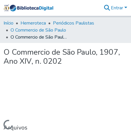
Entrar
Comunidades
&
Início
Hemeroteca
Periódicos Paulistas
Coleções
O Commercio de São Paulo
Tudo na
O Commercio de São Paulo, 1907, Ano XIV, n. 0202
Biblioteca
Digital
O Commercio de São Paulo, 1907,
Estatísticas
Ano XIV, n. 0202
Carregando...
Arquivos