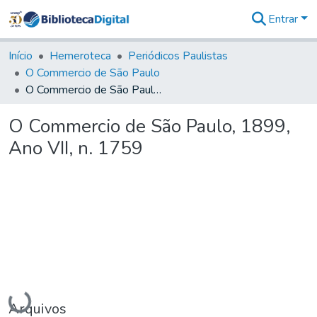
Entrar
Comunidades
&
Início
Hemeroteca
Periódicos Paulistas
Coleções
O Commercio de São Paulo
Tudo na
O Commercio de São Paulo, 1899, Ano VII, n. 1759
Biblioteca
Digital
O Commercio de São Paulo, 1899,
Estatísticas
Ano VII, n. 1759
Carregando...
Arquivos