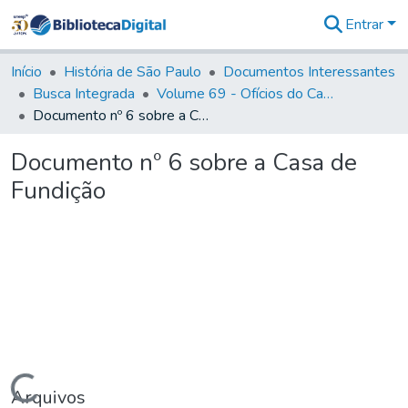
Entrar
Comunidades
&
Início
História de São Paulo
Documentos Interessantes
Coleções
Busca Integrada
Volume 69 - Ofícios do Capitão D. Luiz Antonio de Souza Botelho Mourão aos Vice-Reis e Ministros (1771-1772)
Tudo na
Documento nº 6 sobre a Casa de Fundição
Biblioteca
Digital
Documento nº 6 sobre a Casa de
Estatísticas
Fundição
Carregando...
Arquivos