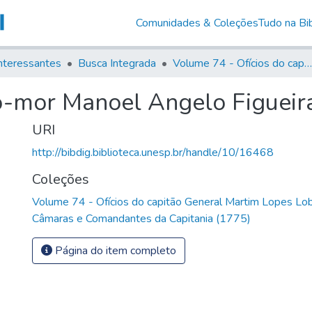
Comunidades & Coleções
Tudo na Bib
nteressantes
Busca Integrada
Volume 74 - Ofícios do capitão General Martim Lopes Lobo de Saldanha às Câmaras e Comandantes da Capitania (1775)
o-mor Manoel Angelo Figueir
URI
http://bibdig.biblioteca.unesp.br/handle/10/16468
Coleções
Volume 74 - Ofícios do capitão General Martim Lopes Lo
Câmaras e Comandantes da Capitania (1775)
Página do item completo