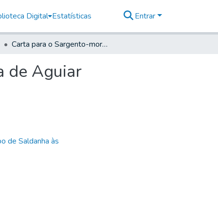
lioteca Digital
Estatísticas
Entrar
Carta para o Sargento-mor Manoel Angelo Figueira de Aguiar
a de Aguiar
bo de Saldanha às