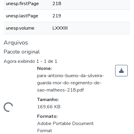
unesp.firstPage
218
unesp.lastPage
219
unesp.volume
LXXXIII
Arquivos
Pacote original
Agora exibindo
1 - 1 de 1
Nome:
para-antonio-bueno-da-silveira-
guarda-mor-do-regimento-de-
sao-matheos-218.pdf
Tamanho:
Carregando...
169,66 KB
Formato:
Adobe Portable Document
Format