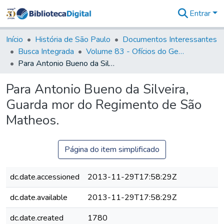
Entrar
Comunidades
&
Início
História de São Paulo
Documentos Interessantes
Coleções
Busca Integrada
Volume 83 - Ofícios do General Martim Lopes Lobo de Saldanha (Governador da Capitania): 1780- 1782
Tudo na
Para Antonio Bueno da Silveira, Guarda mor do Regimento de São Matheos.
Biblioteca
Digital
Para Antonio Bueno da Silveira,
Estatísticas
Guarda mor do Regimento de São
Matheos.
Página do item simplificado
dc.date.accessioned
2013-11-29T17:58:29Z
dc.date.available
2013-11-29T17:58:29Z
dc.date.created
1780