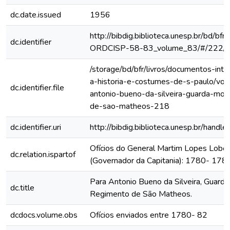
dc.date.issued
1956
http://bibdig.biblioteca.unesp.br/bd/bf
dc.identifier
ORDCISP-58-83_volume_83/#/222/
/storage/bd/bfr/livros/documentos-int
a-historia-e-costumes-de-s-paulo/vol
dc.identifier.file
antonio-bueno-da-silveira-guarda-mor
de-sao-matheos-218
dc.identifier.uri
http://bibdig.biblioteca.unesp.br/hand
Ofícios do General Martim Lopes Lobo
dc.relation.ispartof
(Governador da Capitania): 1780- 178
Para Antonio Bueno da Silveira, Guard
dc.title
Regimento de São Matheos.
dcdocs.volume.obs
Ofícios enviados entre 1780- 82