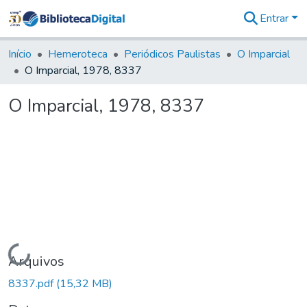
Entrar
Comunidades
&
Início
Hemeroteca
Periódicos Paulistas
O Imparcial
Coleções
O Imparcial, 1978, 8337
Tudo na
Biblioteca
O Imparcial, 1978, 8337
Digital
Estatísticas
Carregando...
Arquivos
8337.pdf
(15,32 MB)