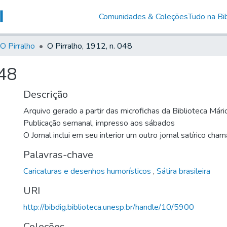
Comunidades & Coleções
Tudo na Bib
O Pirralho
O Pirralho, 1912, n. 048
048
Descrição
Arquivo gerado a partir das microfichas da Biblioteca Már
Publicação semanal, impresso aos sábados
O Jornal inclui em seu interior um outro jornal satírico cha
Palavras-chave
Caricaturas e desenhos humorísticos
,
Sátira brasileira
URI
http://bibdig.biblioteca.unesp.br/handle/10/5900
Coleções