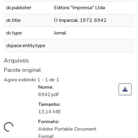
dc.publisher
Editora "Imprensa" Ltda
dc.title
O Imparcial, 1972, 6942
dc.type
Jornal
dspace.entity.type
Arquivos
Pacote original
Agora exibindo
1 - 1 de 1
Nome:
6942.pdf
Tamanho:
13,14 MB
Formato:
Carregando...
Adobe Portable Document
Format