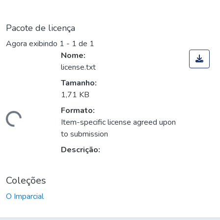
Pacote de licença
Agora exibindo
1 - 1 de 1
Nome:
license.txt
Tamanho:
1,71 KB
Formato:
Carregando...
Item-specific license agreed upon
to submission
Descrição:
Coleções
O Imparcial