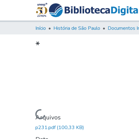
Início
História de São Paulo
Documentos I
*
Carregando...
Arquivos
p231.pdf
(100,33 KB)