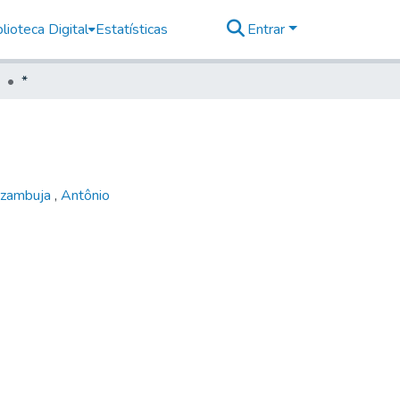
lioteca Digital
Estatísticas
Entrar
*
Azambuja
,
Antônio