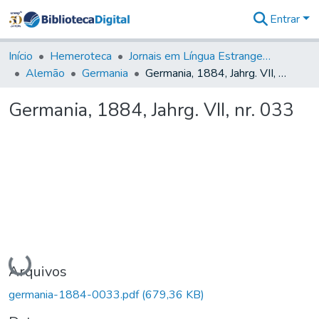
Entrar
Comunidades
&
Início
Hemeroteca
Jornais em Língua Estrangeira
Coleções
Alemão
Germania
Germania, 1884, Jahrg. VII, nr. 033
Tudo na
Biblioteca
Germania, 1884, Jahrg. VII, nr. 033
Digital
Estatísticas
Carregando...
Arquivos
germania-1884-0033.pdf
(679,36 KB)