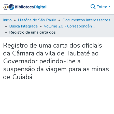
Entrar
Comunidades
&
Início
História de São Paulo
Documentos Interessantes
Coleções
Busca Integrada
Volume 20 - Correspondência interna do Governador Rodrigo Cezar de Menezes: 1721- 1728
Tudo na
Registro de uma carta dos oficiais da Câmara da vila de Taubaté ao Governador pedindo-lhe a suspensão da viagem para as minas de Cuiabá
Biblioteca
Digital
Registro de uma carta dos oficiais
Estatísticas
da Câmara da vila de Taubaté ao
Governador pedindo-lhe a
suspensão da viagem para as minas
de Cuiabá