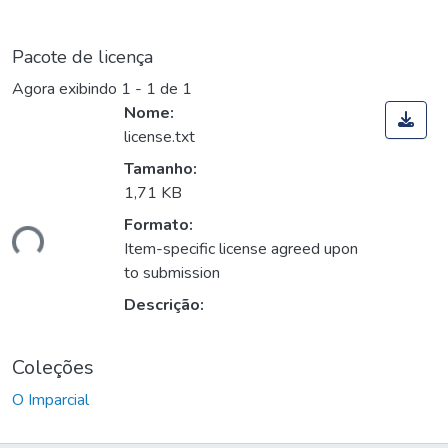
Pacote de licença
Agora exibindo
1 - 1 de 1
Nome:
license.txt
Tamanho:
1,71 KB
Formato:
gando...
Item-specific license agreed upon
to submission
Descrição:
Coleções
O Imparcial