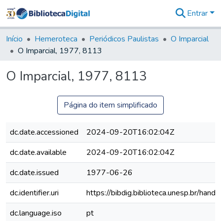
Entrar
Comunidades
&
Início
Hemeroteca
Periódicos Paulistas
O Imparcial
Coleções
O Imparcial, 1977, 8113
Tudo na
Biblioteca
O Imparcial, 1977, 8113
Digital
Estatísticas
Página do item simplificado
dc.date.accessioned
2024-09-20T16:02:04Z
dc.date.available
2024-09-20T16:02:04Z
dc.date.issued
1977-06-26
dc.identifier.uri
https://bibdig.biblioteca.unesp.br/han
dc.language.iso
pt