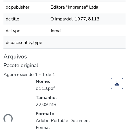
dc.publisher
Editora "Imprensa" Ltda
dc.title
O Imparcial, 1977, 8113
dc.type
Jornal
dspace.entity.type
Arquivos
Pacote original
Agora exibindo
1 - 1 de 1
Nome:
8113.pdf
Tamanho:
22,09 MB
Formato:
gando...
Adobe Portable Document
Format