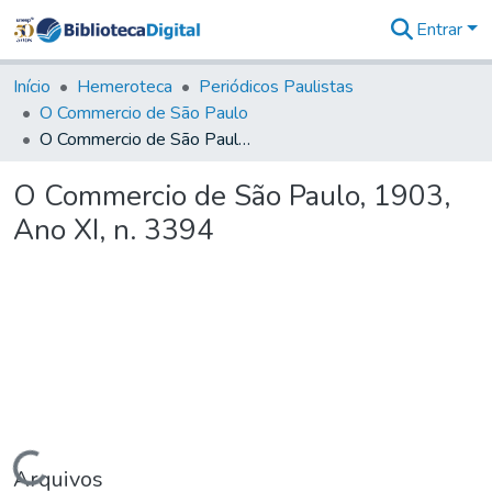
Entrar
Comunidades
&
Início
Hemeroteca
Periódicos Paulistas
Coleções
O Commercio de São Paulo
Tudo na
O Commercio de São Paulo, 1903, Ano XI, n. 3394
Biblioteca
Digital
O Commercio de São Paulo, 1903,
Estatísticas
Ano XI, n. 3394
Carregando...
Arquivos