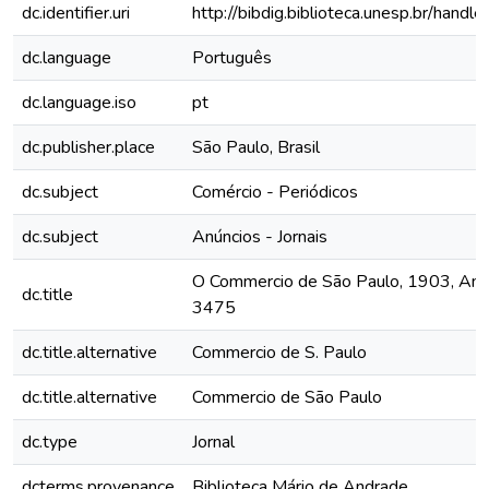
dc.identifier.uri
http://bibdig.biblioteca.unesp.br/hand
dc.language
Português
dc.language.iso
pt
dc.publisher.place
São Paulo, Brasil
dc.subject
Comércio - Periódicos
dc.subject
Anúncios - Jornais
O Commercio de São Paulo, 1903, Ano 
dc.title
3475
dc.title.alternative
Commercio de S. Paulo
dc.title.alternative
Commercio de São Paulo
dc.type
Jornal
dcterms.provenance
Biblioteca Mário de Andrade