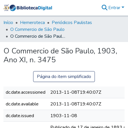
Entrar
Comunidades
&
Início
Hemeroteca
Periódicos Paulistas
Coleções
O Commercio de São Paulo
Tudo na
O Commercio de São Paulo, 1903, Ano XI, n. 3475
Biblioteca
Digital
O Commercio de São Paulo, 1903,
Estatísticas
Ano XI, n. 3475
Página do item simplificado
dc.date.accessioned
2013-11-08T19:40:07Z
dc.date.available
2013-11-08T19:40:07Z
dc.date.issued
1903-11-08
Publicado de 17 de janeiro de 1893 a