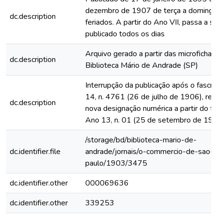
dezembro de 1907 de terça a domingo
dc.description
feriados. A partir do Ano VII, passa a s
publicado todos os dias
Arquivo gerado a partir das microfichas
dc.description
Biblioteca Mário de Andrade (SP)
Interrupção da publicação após o fascí
14, n. 4761 (26 de julho de 1906), rein
dc.description
nova designação numérica a partir do fa
Ano 13, n. 01 (25 de setembro de 19
/storage/bd/biblioteca-mario-de-
dc.identifier.file
andrade/jornais/o-commercio-de-sao-
paulo/1903/3475
dc.identifier.other
000069636
dc.identifier.other
339253