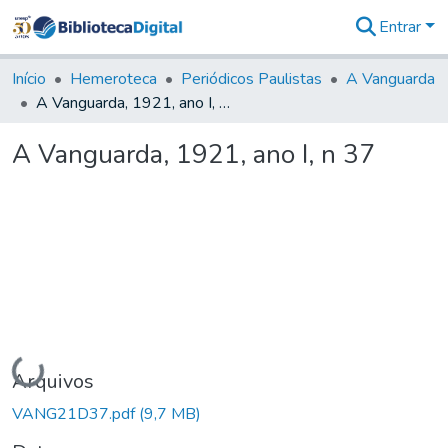
Entrar
Comunidades
&
Início
Hemeroteca
Periódicos Paulistas
A Vanguarda
Coleções
A Vanguarda, 1921, ano I, n 37
Tudo na
Biblioteca
A Vanguarda, 1921, ano I, n 37
Digital
Estatísticas
Carregando...
Arquivos
VANG21D37.pdf
(9,7 MB)