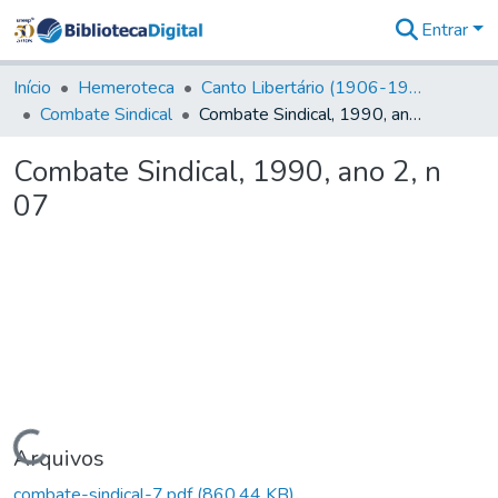
Entrar
Comunidades
&
Início
Hemeroteca
Canto Libertário (1906-1995)
Coleções
Combate Sindical
Combate Sindical, 1990, ano 2, n 07
Tudo na
Biblioteca
Combate Sindical, 1990, ano 2, n
Digital
07
Estatísticas
Carregando...
Arquivos
combate-sindical-7.pdf
(860,44 KB)