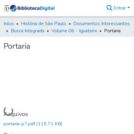
Entrar
Comunidades
&
Início
História de São Paulo
Documentos Interessantes
Coleções
Busca Integrada
Volume 06 - Iguatemi
Portaria
Tudo na
Biblioteca
Portaria
Digital
Estatísticas
Carregando...
Arquivos
portaria-p7.pdf
(119,71 KB)