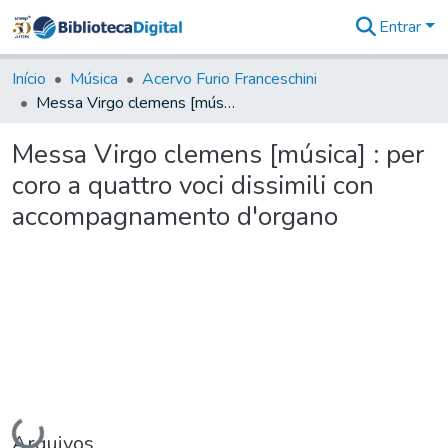
Entrar
Comunidades
&
Início
Música
Acervo Furio Franceschini
Coleções
Messa Virgo clemens [música] : per coro a quattro voci dissimili con accompagnamento d'organo
Tudo na
Biblioteca
Messa Virgo clemens [música] : per
Digital
coro a quattro voci dissimili con
Estatísticas
accompagnamento d'organo
Carregando...
Arquivos