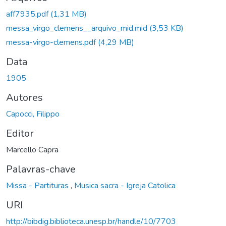
aff7935.pdf
(1,31 MB)
messa_virgo_clemens__arquivo_mid.mid
(3,53 KB)
messa-virgo-clemens.pdf
(4,29 MB)
Data
1905
Autores
Capocci, Filippo
Editor
Marcello Capra
Palavras-chave
Missa - Partituras
,
Musica sacra - Igreja Catolica
URI
http://bibdig.biblioteca.unesp.br/handle/10/7703