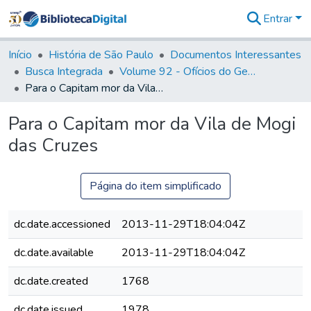
Entrar
Comunidades
&
Início
História de São Paulo
Documentos Interessantes
Coleções
Busca Integrada
Volume 92 - Ofícios do General D. Luiz aos diversos funcionários da Capitania (1768- 1772)
Tudo na
Para o Capitam mor da Vila de Mogi das Cruzes
Biblioteca
Digital
Para o Capitam mor da Vila de Mogi
Estatísticas
das Cruzes
Página do item simplificado
dc.date.accessioned
2013-11-29T18:04:04Z
dc.date.available
2013-11-29T18:04:04Z
dc.date.created
1768
dc.date.issued
1978