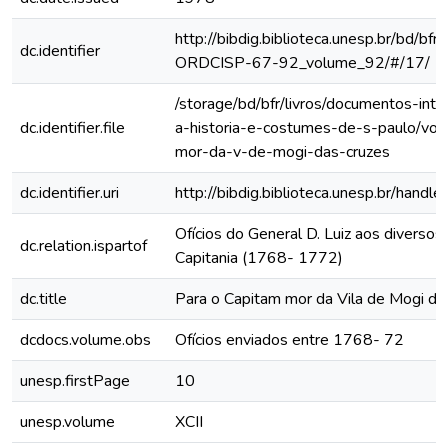
http://bibdig.biblioteca.unesp.br/bd/bf
dc.identifier
ORDCISP-67-92_volume_92/#/17/
/storage/bd/bfr/livros/documentos-int
dc.identifier.file
a-historia-e-costumes-de-s-paulo/vol
mor-da-v-de-mogi-das-cruzes
dc.identifier.uri
http://bibdig.biblioteca.unesp.br/hand
Ofícios do General D. Luiz aos diversos 
dc.relation.ispartof
Capitania (1768- 1772)
dc.title
Para o Capitam mor da Vila de Mogi da
dcdocs.volume.obs
Ofícios enviados entre 1768- 72
unesp.firstPage
10
unesp.volume
XCII