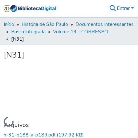
Entrar
Comunidades
&
Início
História de São Paulo
Documentos Interessantes
Coleções
Busca Integrada
Volume 14 - CORRESPONDENCIAS DIVERSAS
Tudo na
[N31]
Biblioteca
Digital
[N31]
Estatísticas
Carregando...
Arquivos
n-31-p188-a-p189.pdf
(197,92 KB)