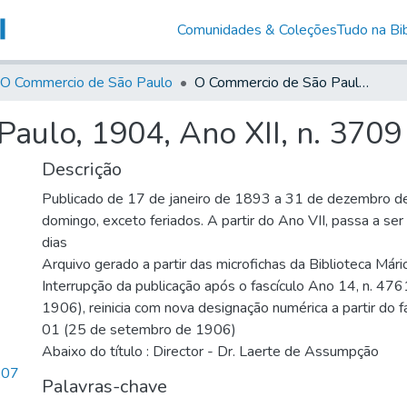
Comunidades & Coleções
Tudo na Bib
O Commercio de São Paulo
O Commercio de São Paulo, 1904, Ano XII, n. 3709
aulo, 1904, Ano XII, n. 3709
Descrição
Publicado de 17 de janeiro de 1893 a 31 de dezembro d
domingo, exceto feriados. A partir do Ano VII, passa a se
dias
Arquivo gerado a partir das microfichas da Biblioteca Már
Interrupção da publicação após o fascículo Ano 14, n. 476
1906), reinicia com nova designação numérica a partir do f
01 (25 de setembro de 1906)
Abaixo do título : Director - Dr. Laerte de Assumpção
,07
Palavras-chave