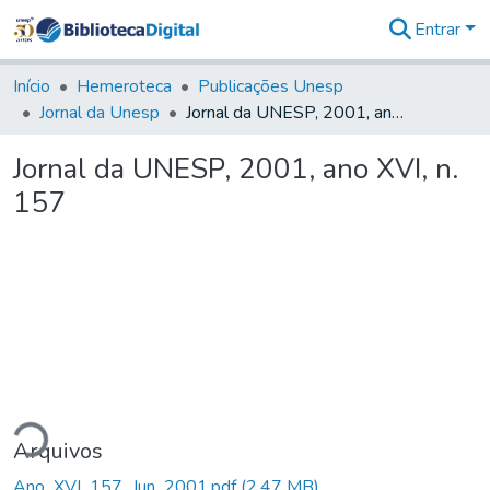
Entrar
Comunidades
&
Início
Hemeroteca
Publicações Unesp
Coleções
Jornal da Unesp
Jornal da UNESP, 2001, ano XVI, n. 157
Tudo na
Biblioteca
Jornal da UNESP, 2001, ano XVI, n.
Digital
157
Estatísticas
ando...
Arquivos
Ano_XVI_157_Jun_2001.pdf
(2,47 MB)