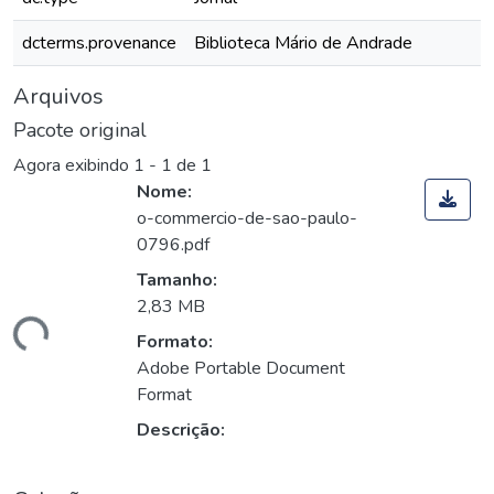
dcterms.provenance
Biblioteca Mário de Andrade
Arquivos
Pacote original
Agora exibindo
1 - 1 de 1
Nome:
o-commercio-de-sao-paulo-
0796.pdf
Tamanho:
2,83 MB
gando...
Formato:
Adobe Portable Document
Format
Descrição: