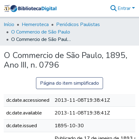
Entrar
Comunidades
&
Início
Hemeroteca
Periódicos Paulistas
Coleções
O Commercio de São Paulo
Tudo na
O Commercio de São Paulo, 1895, Ano III, n. 0796
Biblioteca
Digital
O Commercio de São Paulo, 1895,
Estatísticas
Ano III, n. 0796
Página do item simplificado
dc.date.accessioned
2013-11-08T19:38:41Z
dc.date.available
2013-11-08T19:38:41Z
dc.date.issued
1895-10-30
Publicado de 17 de janeiro de 1893 a