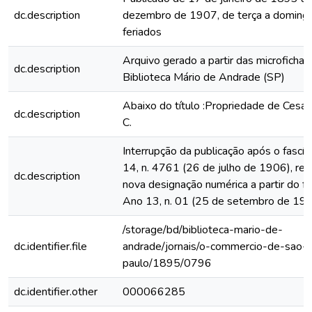
dc.description
dezembro de 1907, de terça a domingo
feriados
Arquivo gerado a partir das microfichas
dc.description
Biblioteca Mário de Andrade (SP)
Abaixo do título :Propriedade de Cesar
dc.description
C.
Interrupção da publicação após o fascí
14, n. 4761 (26 de julho de 1906), rein
dc.description
nova designação numérica a partir do fa
Ano 13, n. 01 (25 de setembro de 19
/storage/bd/biblioteca-mario-de-
dc.identifier.file
andrade/jornais/o-commercio-de-sao-
paulo/1895/0796
dc.identifier.other
000066285