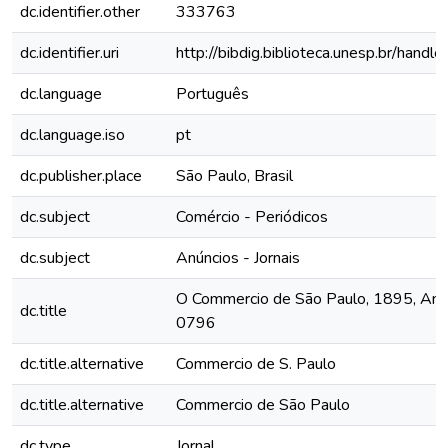
dc.identifier.other
333763
dc.identifier.uri
http://bibdig.biblioteca.unesp.br/hand
dc.language
Português
dc.language.iso
pt
dc.publisher.place
São Paulo, Brasil
dc.subject
Comércio - Periódicos
dc.subject
Anúncios - Jornais
O Commercio de São Paulo, 1895, Ano II
dc.title
0796
dc.title.alternative
Commercio de S. Paulo
dc.title.alternative
Commercio de São Paulo
dc.type
Jornal