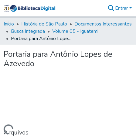
Entrar
Comunidades
&
Início
História de São Paulo
Documentos Interessantes
Coleções
Busca Integrada
Volume 05 - Iguatemi
Tudo na
Portaria para Antônio Lopes de Azevedo
Biblioteca
Digital
Portaria para Antônio Lopes de
Estatísticas
Azevedo
Arquivos