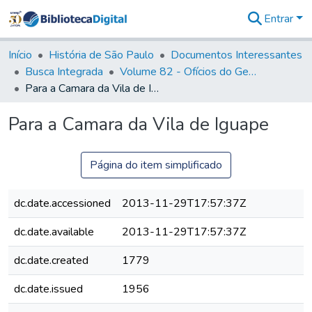
Entrar
Comunidades
&
Início
História de São Paulo
Documentos Interessantes
Coleções
Busca Integrada
Volume 82 - Ofícios do General Martim Lopes Lobo de Saldanha (Governador da Capitania): 1779- 1780
Tudo na
Para a Camara da Vila de Iguape
Biblioteca
Digital
Para a Camara da Vila de Iguape
Estatísticas
Página do item simplificado
dc.date.accessioned
2013-11-29T17:57:37Z
dc.date.available
2013-11-29T17:57:37Z
dc.date.created
1779
dc.date.issued
1956