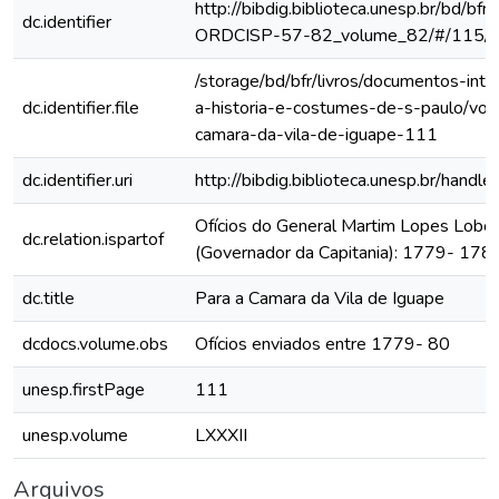
http://bibdig.biblioteca.unesp.br/bd/bf
dc.identifier
ORDCISP-57-82_volume_82/#/115/
/storage/bd/bfr/livros/documentos-int
dc.identifier.file
a-historia-e-costumes-de-s-paulo/vol
camara-da-vila-de-iguape-111
dc.identifier.uri
http://bibdig.biblioteca.unesp.br/hand
Ofícios do General Martim Lopes Lobo
dc.relation.ispartof
(Governador da Capitania): 1779- 178
dc.title
Para a Camara da Vila de Iguape
dcdocs.volume.obs
Ofícios enviados entre 1779- 80
unesp.firstPage
111
unesp.volume
LXXXII
Arquivos