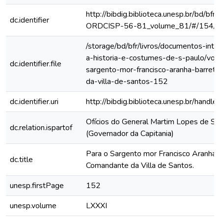
http://bibdig.biblioteca.unesp.br/bd/bf
dc.identifier
ORDCISP-56-81_volume_81/#/154/
/storage/bd/bfr/livros/documentos-int
a-historia-e-costumes-de-s-paulo/vol-
dc.identifier.file
sargento-mor-francisco-aranha-barre
da-villa-de-santos-152
dc.identifier.uri
http://bibdig.biblioteca.unesp.br/hand
Ofícios do General Martim Lopes de Sa
dc.relation.ispartof
(Governador da Capitania)
Para o Sargento mor Francisco Aranha 
dc.title
Comandante da Villa de Santos.
unesp.firstPage
152
unesp.volume
LXXXI