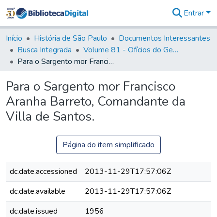
Entrar
Comunidades
&
Início
História de São Paulo
Documentos Interessantes
Coleções
Busca Integrada
Volume 81 - Ofícios do General Martim Lopes de Saldanha (Governador da Capitania)
Tudo na
Para o Sargento mor Francisco Aranha Barreto, Comandante da Villa de Santos.
Biblioteca
Digital
Para o Sargento mor Francisco
Estatísticas
Aranha Barreto, Comandante da
Villa de Santos.
Página do item simplificado
dc.date.accessioned
2013-11-29T17:57:06Z
dc.date.available
2013-11-29T17:57:06Z
dc.date.issued
1956