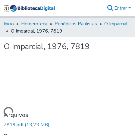
Entrar
Comunidades
&
Início
Hemeroteca
Periódicos Paulistas
O Imparcial
Coleções
O Imparcial, 1976, 7819
Tudo na
Biblioteca
O Imparcial, 1976, 7819
Digital
Estatísticas
Carregando...
Arquivos
7819.pdf
(13,23 MB)