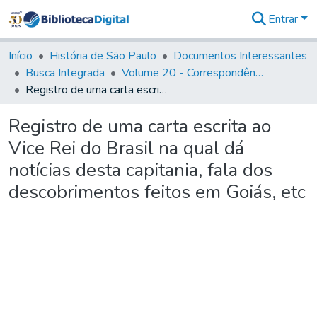
Entrar
Comunidades
&
Início
História de São Paulo
Documentos Interessantes
Coleções
Busca Integrada
Volume 20 - Correspondência interna do Governador Rodrigo Cezar de Menezes: 1721- 1728
Tudo na
Registro de uma carta escrita ao Vice Rei do Brasil na qual dá notícias desta capitania, fala dos descobrimentos feitos em Goiás, etc
Biblioteca
Digital
Registro de uma carta escrita ao
Estatísticas
Vice Rei do Brasil na qual dá
notícias desta capitania, fala dos
descobrimentos feitos em Goiás, etc