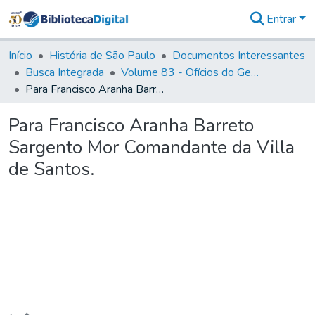
Entrar
Comunidades
&
Início
História de São Paulo
Documentos Interessantes
Coleções
Busca Integrada
Volume 83 - Ofícios do General Martim Lopes Lobo de Saldanha (Governador da Capitania): 1780- 1782
Tudo na
Para Francisco Aranha Barreto Sargento Mor Comandante da Villa de Santos.
Biblioteca
Digital
Para Francisco Aranha Barreto
Estatísticas
Sargento Mor Comandante da Villa
de Santos.
Carregando...