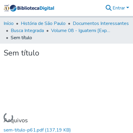
Entrar
Comunidades
&
Início
História de São Paulo
Documentos Interessantes
Coleções
Busca Integrada
Volume 08 - Iguatemi [Expedições para proteção e sustento]
Tudo na
Sem título
Biblioteca
Digital
Sem título
Estatísticas
Carregando...
Arquivos
sem-titulo-p61.pdf
(137,19 KB)