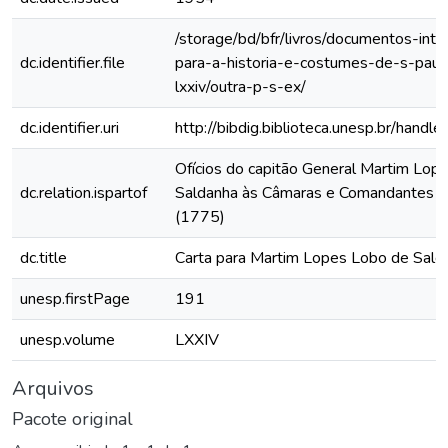
/storage/bd/bfr/livros/documentos-int
dc.identifier.file
para-a-historia-e-costumes-de-s-paul
lxxiv/outra-p-s-ex/
dc.identifier.uri
http://bibdig.biblioteca.unesp.br/hand
Ofícios do capitão General Martim Lop
dc.relation.ispartof
Saldanha às Câmaras e Comandantes da
(1775)
dc.title
Carta para Martim Lopes Lobo de Sald
unesp.firstPage
191
unesp.volume
LXXIV
Arquivos
Pacote original