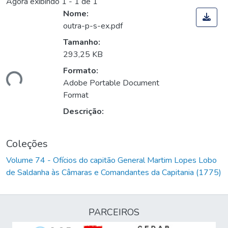
Agora exibindo
1 - 1 de 1
Nome:
outra-p-s-ex.pdf
Tamanho:
293,25 KB
Formato:
gando...
Adobe Portable Document
Format
Descrição:
Coleções
Volume 74 - Ofícios do capitão General Martim Lopes Lobo
de Saldanha às Câmaras e Comandantes da Capitania (1775)
PARCEIROS