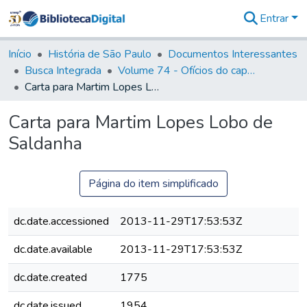
Entrar
Comunidades
&
Início
História de São Paulo
Documentos Interessantes
Coleções
Busca Integrada
Volume 74 - Ofícios do capitão General Martim Lopes Lobo de Saldanha às Câmaras e Comandantes da Capitania (1775)
Tudo na
Carta para Martim Lopes Lobo de Saldanha
Biblioteca
Digital
Carta para Martim Lopes Lobo de
Estatísticas
Saldanha
Página do item simplificado
dc.date.accessioned
2013-11-29T17:53:53Z
dc.date.available
2013-11-29T17:53:53Z
dc.date.created
1775
dc.date.issued
1954