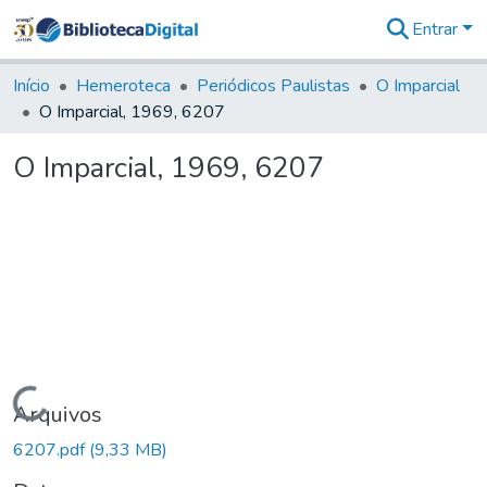
Entrar
Comunidades
&
Início
Hemeroteca
Periódicos Paulistas
O Imparcial
Coleções
O Imparcial, 1969, 6207
Tudo na
Biblioteca
O Imparcial, 1969, 6207
Digital
Estatísticas
Carregando...
Arquivos
6207.pdf
(9,33 MB)