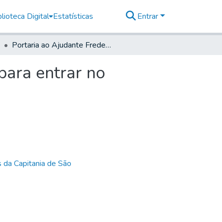
lioteca Digital
Estatísticas
Entrar
Portaria ao Ajudante Frederico Comptom Delboux para entrar no exercicio de Seu Posto
para entrar no
 da Capitania de São