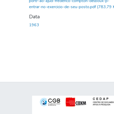
portr-ao-ajud-frederico-compton-delboux-p-
entrar-no-exercicio-de-seu-posto.pdf
(783,79 
Data
1963