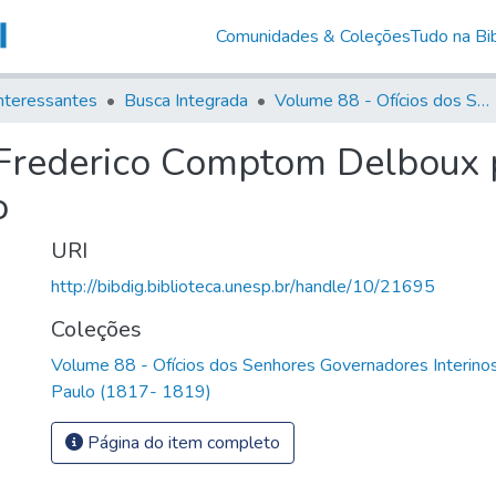
Comunidades & Coleções
Tudo na Bib
nteressantes
Busca Integrada
Volume 88 - Ofícios dos Senhores Governadores Interinos da Capitania de São Paulo (1817- 1819)
 Frederico Comptom Delboux 
o
URI
http://bibdig.biblioteca.unesp.br/handle/10/21695
Coleções
Volume 88 - Ofícios dos Senhores Governadores Interinos
Paulo (1817- 1819)
Página do item completo