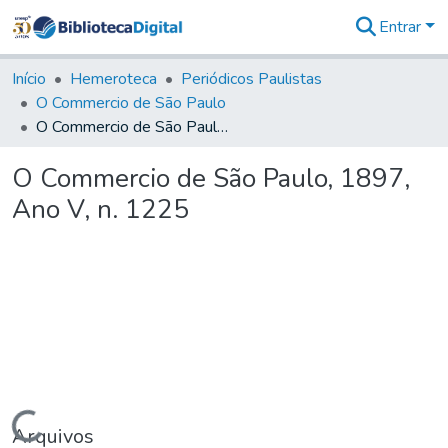
Entrar
Comunidades
&
Início
Hemeroteca
Periódicos Paulistas
Coleções
O Commercio de São Paulo
Tudo na
O Commercio de São Paulo, 1897, Ano V, n. 1225
Biblioteca
Digital
O Commercio de São Paulo, 1897,
Estatísticas
Ano V, n. 1225
Carregando...
Arquivos