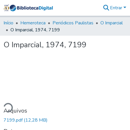
Entrar
Comunidades
&
Início
Hemeroteca
Periódicos Paulistas
O Imparcial
Coleções
O Imparcial, 1974, 7199
Tudo na
Biblioteca
O Imparcial, 1974, 7199
Digital
Estatísticas
ndo...
Arquivos
7199.pdf
(12,28 MB)