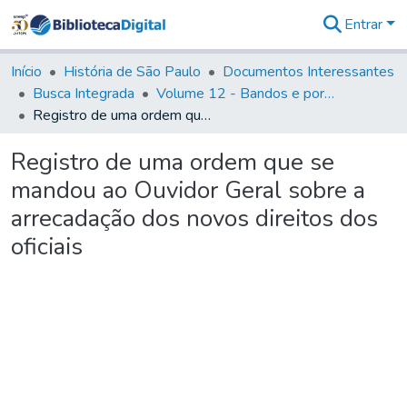
Entrar
Comunidades
&
Início
História de São Paulo
Documentos Interessantes
Coleções
Busca Integrada
Volume 12 - Bandos e portarias de Rodrigo César de Menezes
Tudo na
Registro de uma ordem que se mandou ao Ouvidor Geral sobre a arrecadação dos novos direitos dos oficiais
Biblioteca
Digital
Registro de uma ordem que se
Estatísticas
mandou ao Ouvidor Geral sobre a
arrecadação dos novos direitos dos
oficiais