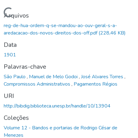
Carregando...
Arquivos
reg-de-hua-ordem-q-se-mandou-ao-ouv-geral-s-a-
aredacacao-dos-novos-direitos-dos-off.pdf
(228,46 KB)
Data
1901
Palavras-chave
São Paulo
,
Manuel de Melo Godoi
,
José Alvares Torres
,
Compromissos Administrativos
,
Pagamentos Régios
URI
http://bibdig.biblioteca.unesp.br/handle/10/13904
Coleções
Volume 12 - Bandos e portarias de Rodrigo César de
Menezes